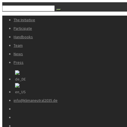
The Initiative
Participate
Handbooks
Team
News
Press
info@klimaneutral2035.de