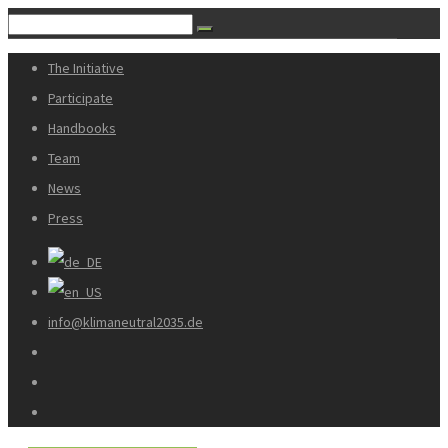
The Initiative
Participate
Handbooks
Team
News
Press
info@klimaneutral2035.de