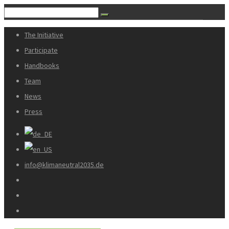
The Initiative
Participate
Handbooks
Team
News
Press
info@klimaneutral2035.de