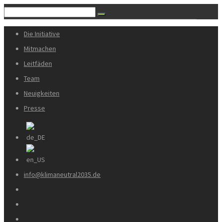
Die Initiative
Mitmachen
Leitfäden
Team
Neuigkeiten
Presse
info@klimaneutral2035.de