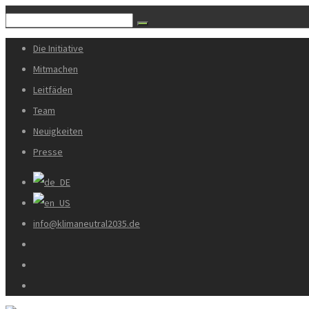
Die Initiative
Mitmachen
Leitfäden
Team
Neuigkeiten
Presse
info@klimaneutral2035.de