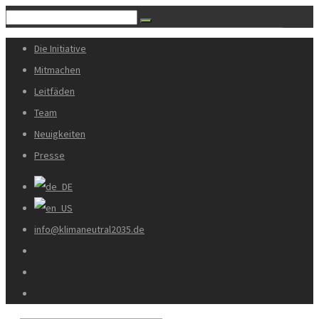
Die Initiative
Mitmachen
Leitfäden
Team
Neuigkeiten
Presse
info@klimaneutral2035.de