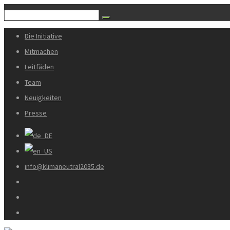
Die Initiative
Mitmachen
Leitfäden
Team
Neuigkeiten
Presse
info@klimaneutral2035.de